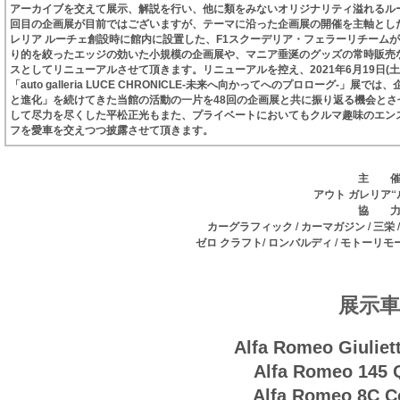
アーカイブを交えて展示、解説を行い、他に類をみないオリジナリティ溢れるル
回目の企画展が目前ではございますが、テーマに沿った企画展の開催を主軸とした
レリア ルーチェ創設時に館内に設置した、F1スクーデリア・フェラーリチームが
り的を絞ったエッジの効いた小規模の企画展や、マニア垂涎のグッズの常時販売
スとしてリニューアルさせて頂きます。リニューアルを控え、2021年6月19日(
「auto galleria LUCE CHRONICLE-未来へ向かってへのプロロー
と進化」を続けてきた当館の活動の一片を48回の企画展と共に振り返る機会とさ
して尽力を尽くした平松正光もまた、プライベートにおいてもクルマ趣味のエン
フを愛車を交えつつ披露させて頂きます。
主 
ガレリア“
アウト
協 
/ カーマガジン / 三栄
カーグラフィック
クラフト/ ロンバルディ / モトーリモー
ゼロ
展示車
Alfa Romeo Giuliet
Alfa Romeo 145 Q
Alfa Romeo 8C C