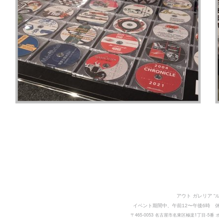
アウト
ガレリア “
イベント期間中、午前
12〜午後6時 休
465-0053 名古屋市名東区極楽1丁目-5番
〒